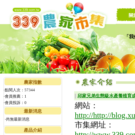
關
「我
讓家
農家指數
‧點閱人次：57344
邱家兄弟生態級水產養殖育
▌
‧會員推薦：1
‧會員投訴：0
網站：
最新消息
http://http://blog.
‧尚無最新消息
市集網址：
產品介紹
http://www.339.co