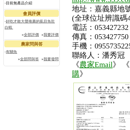
‧目前無產品介紹
地址：嘉義縣地號
會員評價
(全球位址辨識碼471
‧
好吃才敢大聲推薦的虱目魚肚
電話：053427232
白蝦.
»
全部評價
»
我要評價
傳真：053427750
農家問與答
手機：095573522
‧
有關魚
聯絡人：潘秀冠
»
全部問與答
»
我要發問
《
農家Email
》 《
購
》