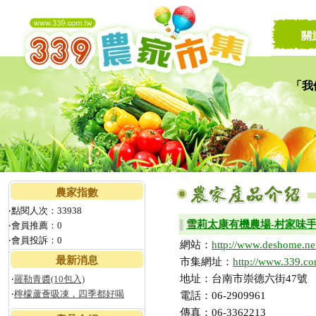
關
「我
讓家
農家指數
‧點閱人次：33938
雪莉太康有機農場-村家味
▌
‧會員推薦：0
‧會員投訴：0
網站：
http://www.deshome.ne
最新消息
市集網址：
http://www.339.c
地址：台南市崇德六街47號
‧
羅勒青醬(10包入)
‧
檸檬蘆薈吸凍，四季都好喝
電話：06-2909961
傳真：06-3362213