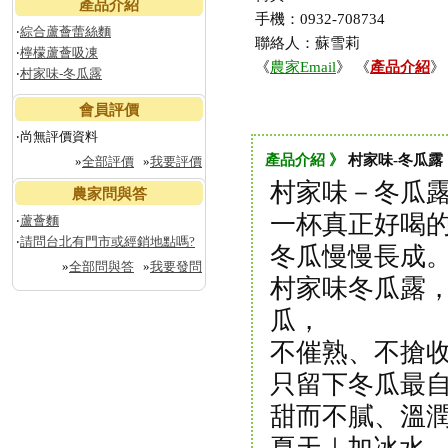
產品介紹
手機：0932-708734
‧
綜合蘆薈蕾絲麵
聯絡人：蘇雪莉
‧
檸檬蘆薈吸凍
《
農家Email
》 《
產品介紹
》
‧
村家味-冬瓜露
會員評價
‧尚無評價資料
產品介紹 》
村家味-冬瓜露
»
全部評價
»
我要評價
村家味－冬瓜
農家問與答
一杯真正好喝
‧
蘆薈麵
‧
請問台北有門市或經銷地點嗎?
冬瓜慢慢長成
»
全部問與答
»
我要發問
村家味冬瓜露
瓜，
不催熟、不搶
只留下冬瓜最
甜而不膩、溫