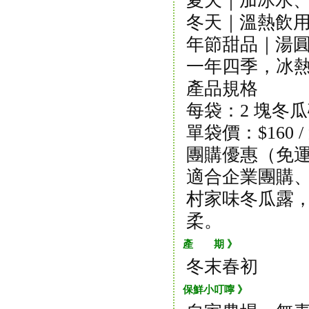
夏天｜加冰水
冬天｜溫熱飲
年節甜品｜湯
一年四季，冰
產品規格
每袋：2 塊冬瓜磚
單袋價：$160 /
團購優惠（免運）
適合企業團購
村家味冬瓜露
柔。
產 期 》
冬末春初
保鮮小叮嚀 》