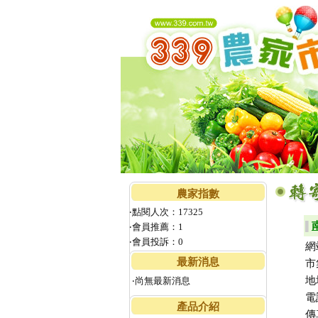
農家指數
‧點閱人次：17325
▌
‧會員推薦：1
‧會員投訴：0
網
最新消息
市
地
‧尚無最新消息
電
產品介紹
傳