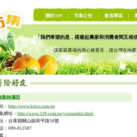
關於339
｜
市集公告
｜
會員專區
｜
「我們希望的是，搭建起農家和消費者間互相
讓家庭農場的用心被看見，讓台灣在地農業
南島秧滿田
站：
http://www.krice.com.tw
集網址：
http://www.339.com.tw/yomanden.html
址：台東縣關山鎮和平路58號
話：089-812587
真：