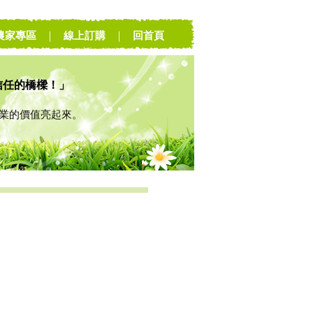
農家專區
｜
線上訂購
｜
回首頁
信任的橋樑！」
的價值亮起來。