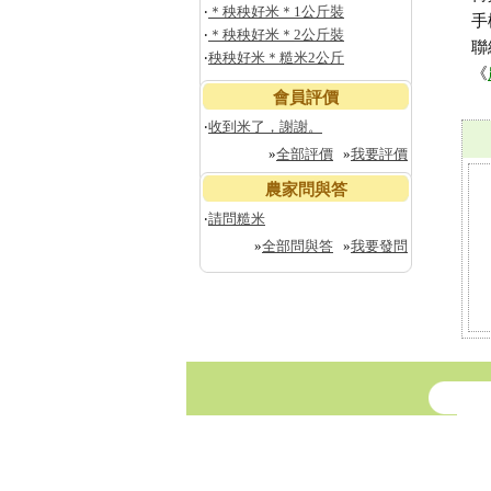
‧
＊秧秧好米＊1公斤裝
手
‧
＊秧秧好米＊2公斤裝
聯
‧
秧秧好米＊糙米2公斤
《
會員評價
‧
收到米了，謝謝。
»
全部評價
»
我要評價
農家問與答
‧
請問糙米
»
全部問與答
»
我要發問