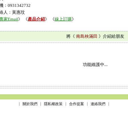
機：0931342732
絡人：黃惠玟
農家Email
》 《
產品介紹
》 《
線上訂購
》
將《
南島秧滿田
》介紹給朋友
功能維護中...
關於我們
隱私權政策
合作提案
連絡我們