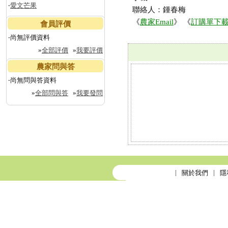
‧
愛文芒果
聯絡人：鍾春梅
《
農家Email
》 《
訂購單下
會員評價
‧尚無評價資料
»
全部評價
»
我要評價
農家問與答
‧尚無問與答資料
»
全部問與答
»
我要發問
關於我們
隱