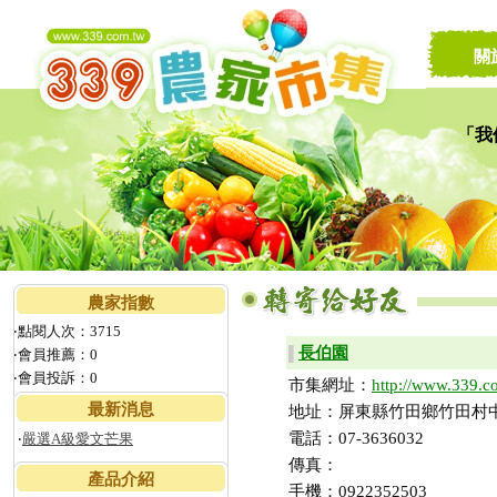
關
「我
讓家
農家指數
‧點閱人次：3715
長伯園
▌
‧會員推薦：0
‧會員投訴：0
市集網址：
http://www.339.c
最新消息
地址：屏東縣竹田鄉竹田村中正
電話：07-3636032
‧
嚴選A級愛文芒果
傳真：
產品介紹
手機：0922352503