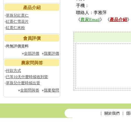
手機：
產品介紹
聯絡人：李雅萍
‧
草珠兒紅薏仁
《
農家Email
》 《
產品介紹
》
‧
紅薏仁雪花片
‧
紅薏仁米粉
會員評價
‧尚無評價資料
»
全部評價
»
我要評價
農家問與答
‧
付款方式
‧
已等10天什麼時候收到貨
‧
草珠兒什麼時候出貨
»
全部問與答
»
我要發問
關於我們
隱