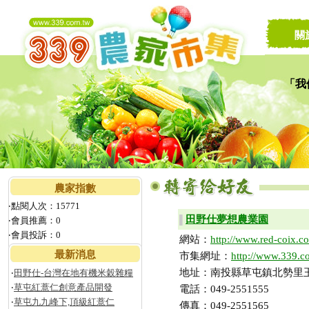
關
「我
讓家
農家指數
‧點閱人次：15771
田野仕夢想農業園
▌
‧會員推薦：0
‧會員投訴：0
網站：
http://www.red-coix.c
最新消息
市集網址：
http://www.339.c
地址：南投縣草屯鎮北勢里玉
‧
田野仕-台灣在地有機米穀雜糧
‧
草屯紅薏仁創意產品開發
電話：049-2551555
‧
草屯九九峰下,頂級紅薏仁
傳真：049-2551565