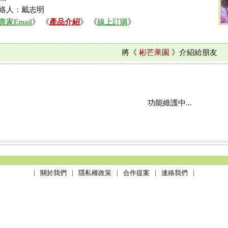
絡人：戴志明
農家Email
》 《
產品介紹
》 《
線上訂購
》
將《
彬芒果園
》介紹給朋友
功能維護中...
關於我們
隱私權政策
合作提案
連絡我們