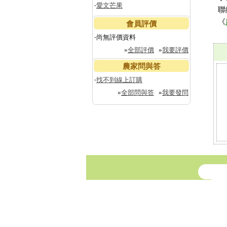
‧
愛文芒果
聯
《
會員評價
‧尚無評價資料
»
全部評價
»
我要評價
農家問與答
‧
找不到線上訂購
»
全部問與答
»
我要發問