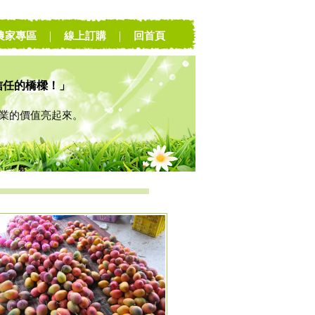
農家專區
｜
線上訂購
｜
回首頁
信任的橋樑！」
的價值亮起來。