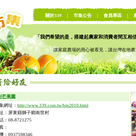
關於339
｜
市集公告
｜
會員專區
｜
「我們希望的是，搭建起農家和消費者間互相
讓家庭農場的用心被看見，讓台灣在地農業
彬芒果園
集網址：
http://www.339.com.tw/bin2010.html
址：屏東縣獅子鄉南世村
話：08-8721275
真：
機：0937598346