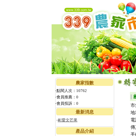
農家指數
‧點閱人次：10762
▌
‧會員推薦：0
‧會員投訴：0
市
最新消息
地
電
‧
彬愛文芒果
傳
產品介紹
手