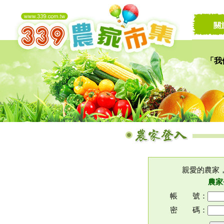
關
「我
讓家
親愛的農家
農家
帳 號：
密 碼：