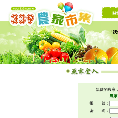
關
「我
讓家
親愛的農家
農家
帳 號：
密 碼：