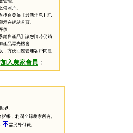
便管理。
上傳照片。
過後台發佈【最新消息】訊
顯示在網站首頁。
評價
季銷售產品】讓您隨時促銷
加產品曝光機會
版，方便回覆管理客戶問題
費
加入農家會員
〈
世界。
台拆帳，利潤全歸農家所有。
不
，
需另外付費
。