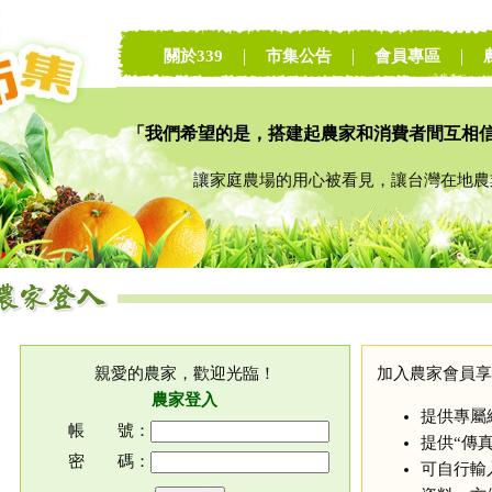
關於339
｜
市集公告
｜
會員專區
｜
「我們希望的是，搭建起農家和消費者間互相
讓家庭農場的用心被看見，讓台灣在地農業
親愛的農家，歡迎光臨！
加入農家會員享
農家登入
提供專屬
帳 號：
提供“傳
密 碼：
可自行輸