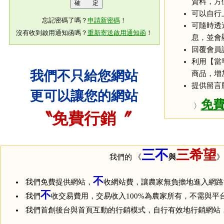
資料，方
可以自行
忘記密碼了嗎？
申請新密碼
！
可隨時透
沒有收到啟用通知函嗎？
重新寄送啟用通知函
！
息，並會
回覆會員
利用【當
我們不只給您網站
商品，增
提供留言
更可以讓您的網站
免
〉
〝免費行銷〞
三不
三希望
我們的 《
與
》
不
我們免費提供網站，
收網站費，讓農家無負擔地進入網路
不
我們
收交易費用，交易收入100%為農家所有，不需與平
我們首創後台與首頁互動的行銷模式，自行有效地行銷網站