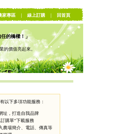
農家專區
｜
線上訂購
｜
回首頁
信任的橋樑！」
的價值亮起來。
有以下多項功能服務：
網址，打造自我品牌
真訂購單”下載服務
入農場簡介、電話、傳真等