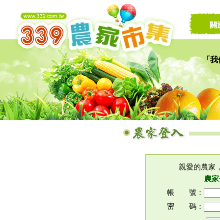
關
「我
讓家
親愛的農家
農家
帳 號：
密 碼：