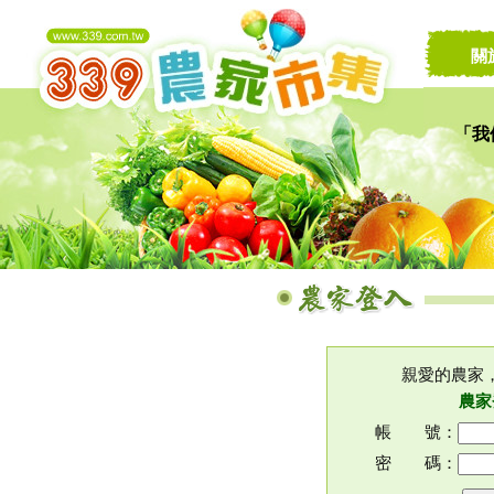
關
「我
讓家
親愛的農家
農家
帳 號：
密 碼：