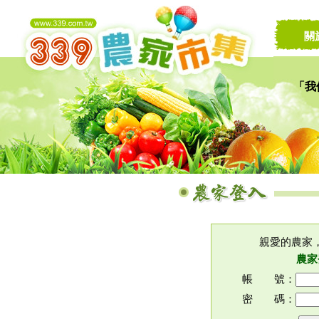
關
「我
讓家
親愛的農家
農家
帳 號：
密 碼：