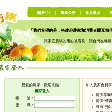
關於339
｜
市集公告
｜
會員專區
｜
「我們希望的是，搭建起農家和消費者間互相
讓家庭農場的用心被看見，讓台灣在地農業
親愛的農家，歡迎光臨！
加入農家會員享
農家登入
提供專屬
帳 號：
提供“傳
密 碼：
可自行輸