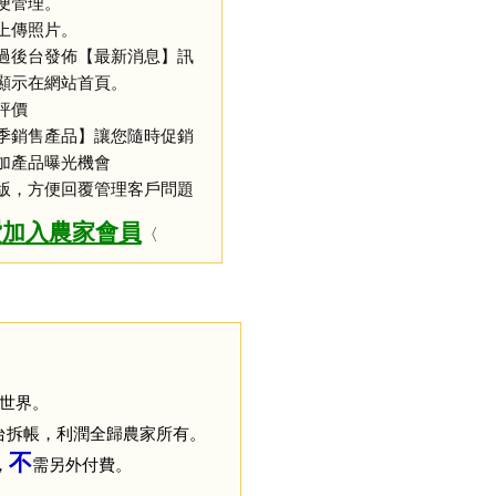
便管理。
上傳照片。
過後台發佈【最新消息】訊
顯示在網站首頁。
評價
季銷售產品】讓您隨時促銷
加產品曝光機會
版，方便回覆管理客戶問題
費
加入農家會員
〈
世界。
台拆帳，利潤全歸農家所有。
不
，
需另外付費
。