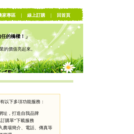
農家專區
｜
線上訂購
｜
回首頁
信任的橋樑！」
的價值亮起來。
有以下多項功能服務：
網址，打造自我品牌
真訂購單”下載服務
入農場簡介、電話、傳真等