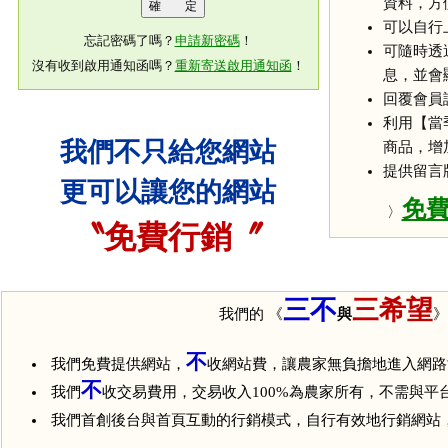
資料，方
可以自行
忘記密碼了嗎？
申請新密碼
！
可隨時透
沒有收到啟用通知函嗎？
重新寄送啟用通知函
！
息，並會
回覆會員
利用【當
我們不只給您網站
商品，增
提供留言
更可以讓您的網站
免
〉
〝免費行銷〞
三不
三希望
我們的 《
與
》
不
我們免費提供網站，
收網站費，讓農家無負擔地進入網路
不
我們
收交易費用，交易收入100%為農家所有，不需與平
我們首創後台與首頁互動的行銷模式，自行有效地行銷網站