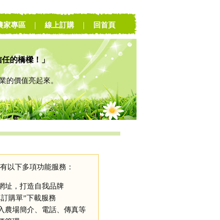
農家專區
｜
線上訂購
｜
回首頁
信任的橋樑！」
的價值亮起來。
有以下多項功能服務：
網址，打造自我品牌
真訂購單”下載服務
入農場簡介、電話、傳真等