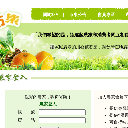
關於339
｜
市集公告
｜
會員專區
｜
「我們希望的是，搭建起農家和消費者間互相
讓家庭農場的用心被看見，讓台灣在地農業
親愛的農家，歡迎光臨！
加入農家會員享
農家登入
提供專屬
帳 號：
提供“傳
密 碼：
可自行輸