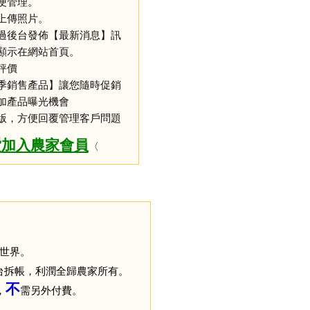
便管理。
上傳照片。
過後台發佈【最新消息】訊
顯示在網站首頁。
評價
季銷售產品】讓您隨時促銷
加產品曝光機會
版，方便回覆管理客戶問題
費
加入農家會員
〈
世界。
台拆帳，利潤全歸農家所有。
不
，
需另外付費
。