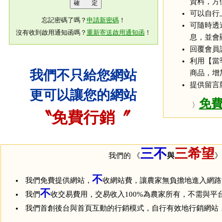
資料，方
可以自行
忘記密碼了嗎？
申請新密碼
！
可隨時透
沒有收到啟用通知函嗎？
重新寄送啟用通知函
！
息，並會
回覆會員
利用【當
我們不只給您網站
商品，增
提供留言
更可以讓您的網站
免
〉
〝免費行銷〞
三不
三希望
我們的 《
與
》
不
我們免費提供網站，
收網站費，讓農家無負擔地進入網路
不
我們
收交易費用，交易收入100%為農家所有，不需與平
我們首創後台與首頁互動的行銷模式，自行有效地行銷網站