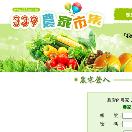
關
「我
讓家
親愛的農家
農家
帳 號：
密 碼：