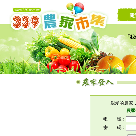
關
「我
讓家
親愛的農家
農家
帳 號：
密 碼：