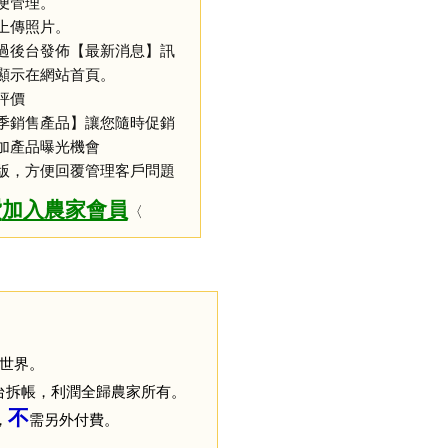
便管理。
上傳照片。
過後台發佈【最新消息】訊
顯示在網站首頁。
評價
季銷售產品】讓您隨時促銷
加產品曝光機會
版，方便回覆管理客戶問題
費
加入農家會員
〈
世界。
台拆帳，利潤全歸農家所有。
不
，
需另外付費
。