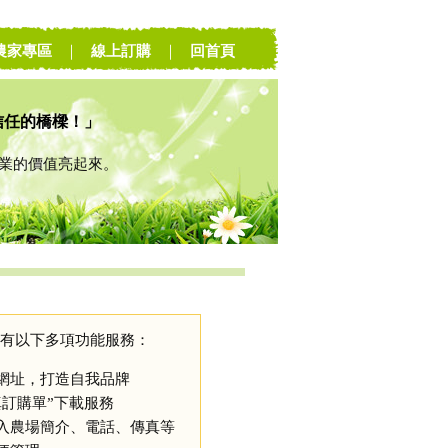
農家專區
｜
線上訂購
｜
回首頁
信任的橋樑！」
的價值亮起來。
有以下多項功能服務：
網址，打造自我品牌
真訂購單”下載服務
入農場簡介、電話、傳真等