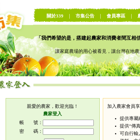
關於339
｜
市集公告
｜
會員專區
｜
「我們希望的是，搭建起農家和消費者間互相
讓家庭農場的用心被看見，讓台灣在地農業
親愛的農家，歡迎光臨！
加入農家會員享
農家登入
提供專屬
帳 號：
提供“傳
密 碼：
可自行輸