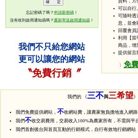
資料，方
可以自行
忘記密碼了嗎？
申請新密碼
！
可隨時透
沒有收到啟用通知函嗎？
重新寄送啟用通知函
！
息，並會
回覆會員
利用【當
我們不只給您網站
商品，增
提供留言
更可以讓您的網站
免
〉
〝免費行銷〞
三不
三希望
我們的 《
與
》
不
我們免費提供網站，
收網站費，讓農家無負擔地進入網路
不
我們
收交易費用，交易收入100%為農家所有，不需與平
我們首創後台與首頁互動的行銷模式，自行有效地行銷網站