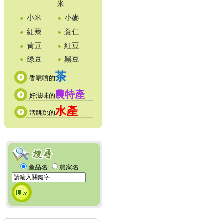
米
小米
小麥
紅藜
薏仁
黃豆
紅豆
綠豆
黑豆
茶
香噴噴的
農特產
好滋味的
水產
活跳跳的
產品名
農家名