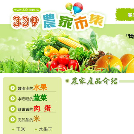
關
「我
讓家
水果
嬌滴滴的
蔬菜
水噹噹的
肉
蛋
鮮嫩嫩的
、
米
亮晶晶的
玉米
水果玉