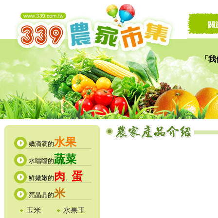
關
「我
讓家
水果
嬌滴滴的
蔬菜
水噹噹的
肉
蛋
鮮嫩嫩的
、
米
亮晶晶的
玉米
水果玉