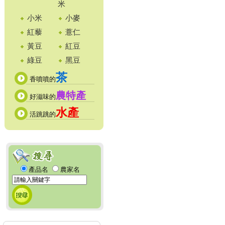
米
小米
小麥
紅藜
薏仁
黃豆
紅豆
綠豆
黑豆
茶
香噴噴的
農特產
好滋味的
水產
活跳跳的
產品名
農家名