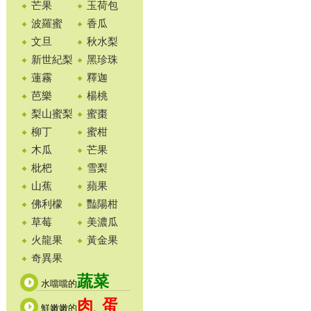
芒果
玉荷包
波羅蜜
香瓜
文旦
秋水梨
新世紀梨
黑珍珠
蓮霧
釋迦
芭樂
楊桃
梨山蜜梨
蜜棗
柳丁
蜜柑
木瓜
芒果
枇杷
雪梨
山蕉
蘋果
佛利檬
豔陽柑
草莓
美濃瓜
火龍果
黃金果
奇異果
蔬菜
水噹噹的
肉
蛋
鮮嫩嫩的
、