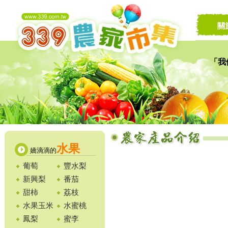
關
「我
讓家
水果
嬌滴滴的
葡萄
豐水梨
新興梨
番茄
甜柿
荔枝
水果玉米
水蜜桃
鳳梨
蜜李