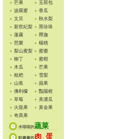
芒果
玉荷包
波羅蜜
香瓜
文旦
秋水梨
新世紀梨
黑珍珠
蓮霧
釋迦
芭樂
楊桃
梨山蜜梨
蜜棗
柳丁
蜜柑
木瓜
芒果
枇杷
雪梨
山蕉
蘋果
佛利檬
豔陽柑
草莓
美濃瓜
火龍果
黃金果
奇異果
蔬菜
水噹噹的
肉
蛋
鮮嫩嫩的
、