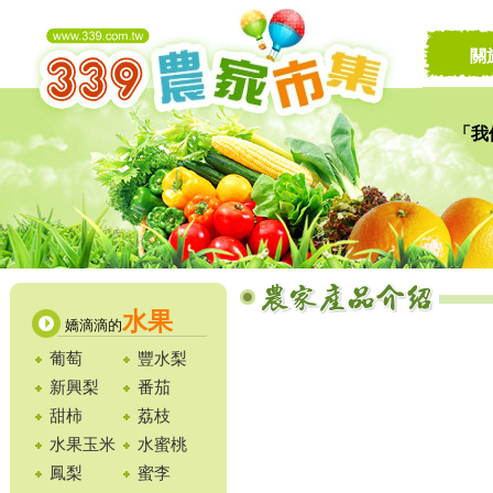
關
「我
讓家
水果
嬌滴滴的
葡萄
豐水梨
新興梨
番茄
甜柿
荔枝
水果玉米
水蜜桃
鳳梨
蜜李