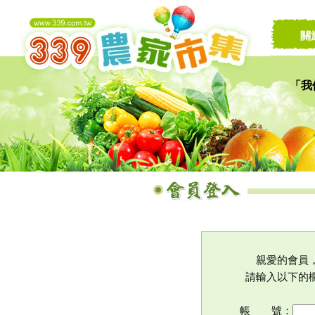
關
「我
讓家
親愛的會員
請輸入以下的
帳 號：