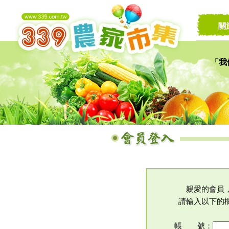
關
「我
讓家
親愛的會員
請輸入以下的
帳 號：