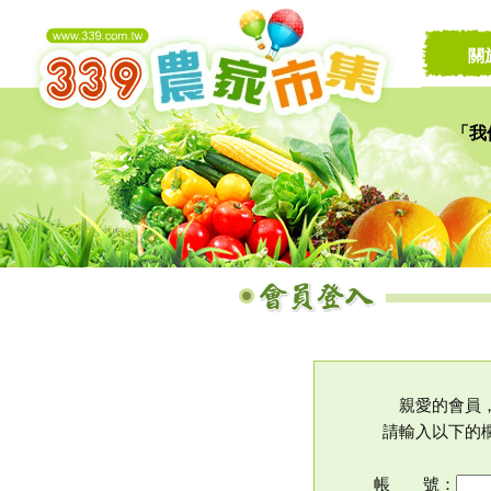
關
「我
讓家
親愛的會員
請輸入以下的
帳 號：