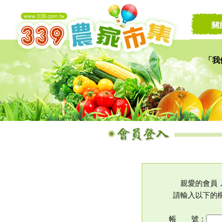
關
「我
讓家
親愛的會員
請輸入以下的
帳 號：