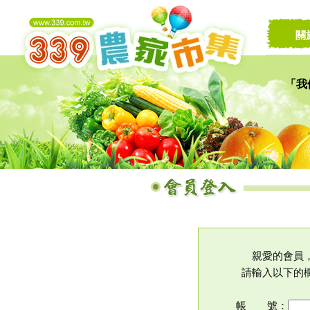
關
「我
讓家
親愛的會員
請輸入以下的
帳 號：