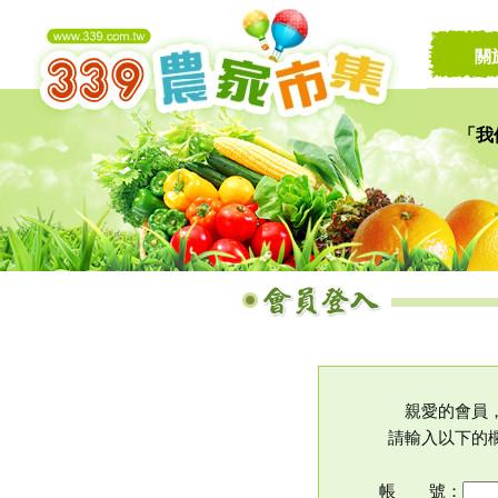
關
「我
讓家
親愛的會員
請輸入以下的
帳 號：