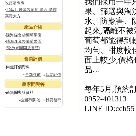
我們採用一年只
吃經濟惠惠
果、篩選與淘汰
‧
.頂級巨峰套袋葡萄-適合:送禮,
高貴大方
水、防蟲害、
產品介紹
起來,隔離不被
‧
陳海森套袋葡萄果園
葡萄都能得到
‧
陳海森套袋葡萄果園
‧
鴨蛋(果園開放養殖)
均勻、甜度較
面上較少,價
會員評價
‧尚無評價資料
品…
»
全部評價
»
我要評價
農家問與答
每年5月,預約訂購
‧尚無問與答資料
0952-401313
»
全部問與答
»
我要發問
LINE ID:cch