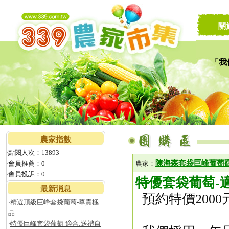
關
「我
讓家
農家指數
‧點閱人次：13893
陳海森套袋巨峰葡萄
‧會員推薦：0
農家：
‧會員投訴：0
特優套袋葡萄-
最新消息
預約特價2000元
‧
精選頂級巨峰套袋葡萄-尊貴極
品
‧
特優巨峰套袋葡萄-適合:送禮自