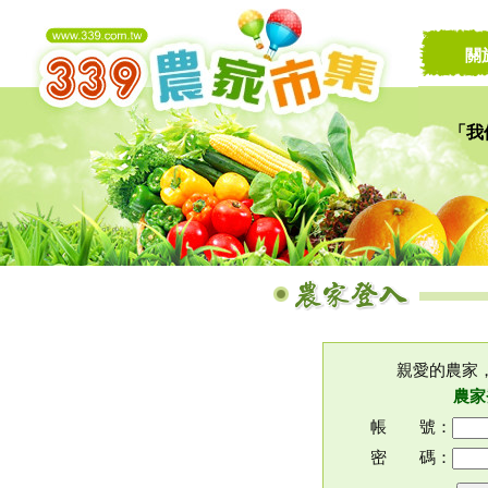
關
「我
讓家
親愛的農家
農家
帳 號：
密 碼：