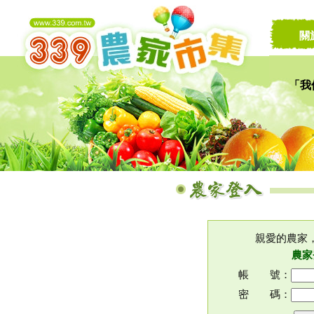
關
「我
讓家
親愛的農家
農家
帳 號：
密 碼：