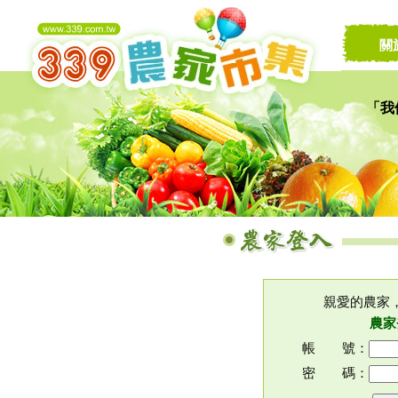
關
「我
讓家
親愛的農家
農家
帳 號：
密 碼：