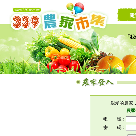
關
「我
讓家
親愛的農家
農家
帳 號：
密 碼：