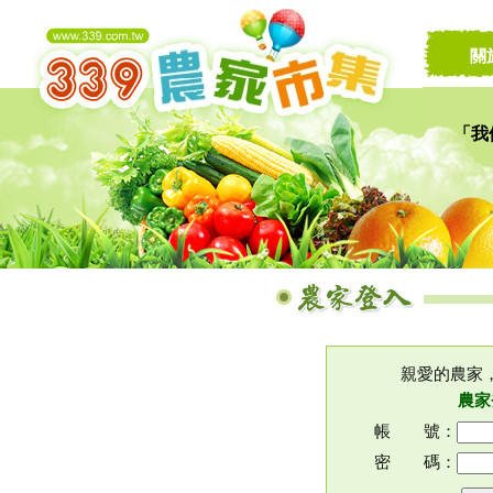
關
「我
讓家
親愛的農家
農家
帳 號：
密 碼：