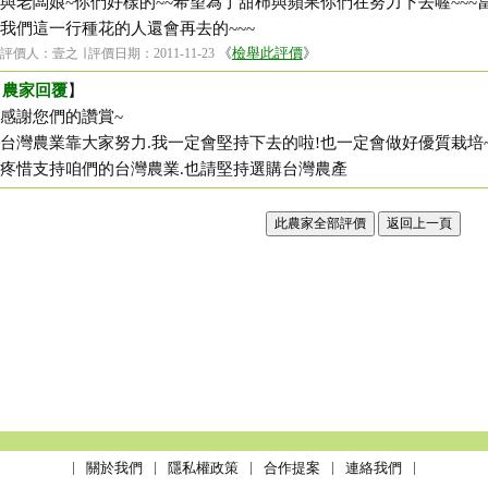
與老闆娘~你們好樣的~~希望為了甜柿與蘋果你們在努力下去喔~~~當
我們這一行種花的人還會再去的~~~
《
檢舉此評價
》
評價人：壹之 ∣ 評價日期：2011-11-23
【
農家回覆
】
感謝您們的讚賞~
台灣農業靠大家努力.我一定會堅持下去的啦!也一定會做好優質栽培
疼惜支持咱們的台灣農業.也請堅持選購台灣農產
關於我們
隱私權政策
合作提案
連絡我們