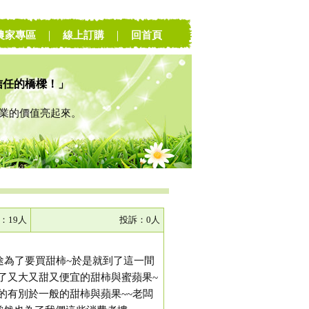
農家專區
｜
線上訂購
｜
回首頁
信任的橋樑！」
的價值亮起來。
：19人
投訴：0人
途為了要買甜柿~於是就到了這一間
了又大又甜又便宜的甜柿與蜜蘋果~
的有別於一般的甜柿與蘋果~~老闆