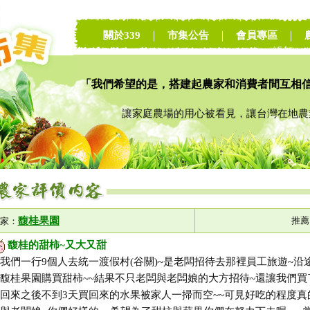
關於339
｜
市集公告
｜
會員專區
｜
「我們希望的是，搭建起農家和消費者間互相
讓家庭農場的用心被看見，讓台灣在地農業
馥桂果園
推薦
家：
馥桂的甜柿~又大又甜
我們一行9個人去統一渡假村(谷關)~是老闆招待去那裡員工旅遊~沿
馥桂果園購買甜柿~~結果不只老闆與老闆娘的大方招待~還讓我們買
回來之後不到3天買回來的水果被家人一掃而空~~可見好吃的程度真