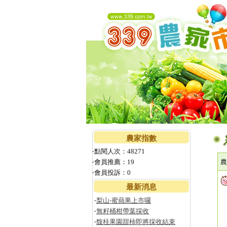
農家指數
‧點閱人次：48271
‧會員推薦：19
農
‧會員投訴：0
最新消息
‧
梨山-蜜蘋果上市囉
‧
無籽桶柑帶葉採收
‧
馥桂果園甜柿即將採收結束